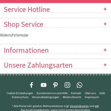
Service Hotline
Shop Service
Widerrufsformular
Informationen
Unsere Zahlungsarten
Cookie-Einstellungen
Kundenservice und Hilfe
Kontakt
Über uns
AGB
Datenschutz
Versandbedingungen
Widerrufsrecht
Impressum
* Alle Preise inkl. gesetzl. Mehrwertsteuer zzgl.
Versandkosten
und ggf.
Nachnahmegebühren, wenn nicht anders beschrieben