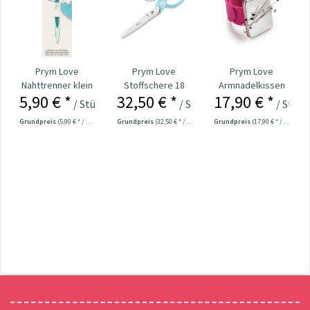
Prym Love
Prym Love
Prym Love
Nahttrenner klein
Stoffschere 18
Armnadelkissen
5,90 € *
32,50 € *
17,90 € *
ergonomic Nr.
cm Nr. 610540
magnetisch Nr.
/ Stück
/ Stück
/ Stück
610933
610283
Grundpreis
(5,90 € * / 1 Stück)
Grundpreis
(32,50 € * / 1 Stück)
Grundpreis
(17,90 € * / 1 Stück)
Newsletter