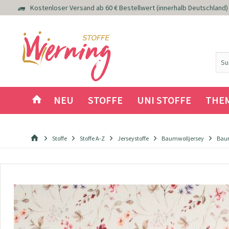
Kostenloser Versand ab 60 € Bestellwert (innerhalb Deutschland)
NEU
STOFFE
UNI STOFFE
THE
Stoffe
Stoffe A-Z
Jerseystoffe
Baumwolljersey
Baum