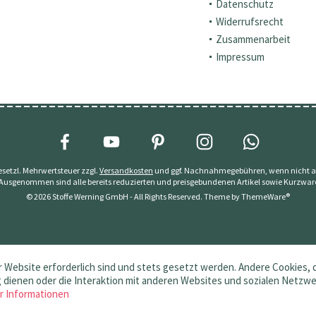
Datenschutz
Widerrufsrecht
Zusammenarbeit
Impressum
 gesetzl. Mehrwertsteuer zzgl.
Versandkosten
und ggf. Nachnahmegebühren, wenn nicht a
 Ausgenommen sind alle bereits reduzierten und preisgebundenen Artikel sowie Kurzwar
© 2026 Stoffe Werning GmbH - All Rights Reserved. Theme by
ThemeWare®
 Website erforderlich sind und stets gesetzt werden. Andere Cookies, 
dienen oder die Interaktion mit anderen Websites und sozialen Netzw
r Informationen