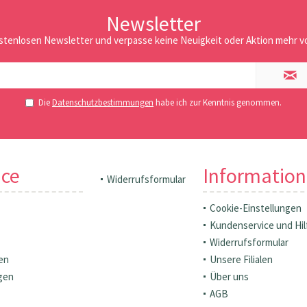
Newsletter
stenlosen Newsletter und verpasse keine Neuigkeit oder Aktion mehr vo
Die
Datenschutzbestimmungen
habe ich zur Kenntnis genommen.
ice
Informatio
Widerrufsformular
Cookie-Einstellungen
Kundenservice und Hil
Widerrufsformular
en
Unsere Filialen
gen
Über uns
AGB