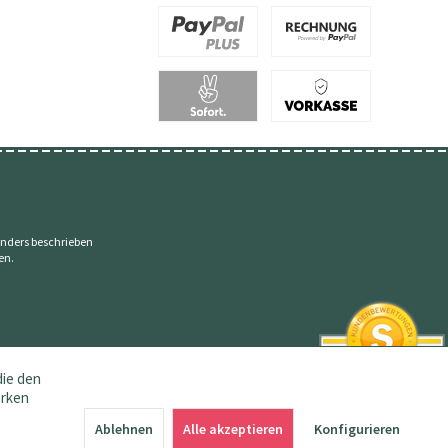
nders beschrieben
en.
die den
erken
SEHR GUT
4.83 / 5
Ablehnen
Alle akzeptieren
Konfigurieren
aus 145 Bewertungen
bei: amazon.de,