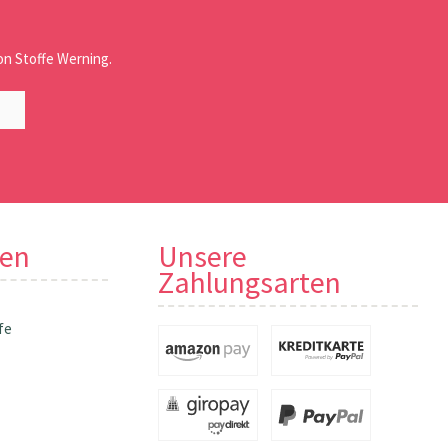
n Stoffe Werning.
nen
Unsere
Zahlungsarten
fe