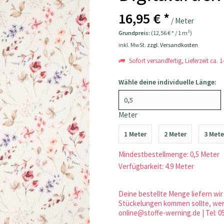
16,95 € *
/ Meter
Grundpreis:
(12,56 € * / 1 m²)
inkl. MwSt.
zzgl. Versandkosten
Sofort versandfertig, Lieferzeit ca. 
Wähle deine individuelle Länge:
Meter
1 Meter
2 Meter
3 Mete
Mindestbestellmenge: 0,5 Meter
Verfügbarkeit: 4.9 Meter
Deine bestellte Menge liefern wir 
Stückelungen kommen sollte, werd
online@stoffe-werning.de | Tel: 0