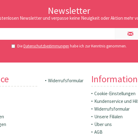
Newsletter
stenlosen Newsletter und verpasse keine Neuigkeit oder Aktion mehr vo
Die
Datenschutzbestimmungen
habe ich zur Kenntnis genommen.
ice
Informatio
Widerrufsformular
Cookie-Einstellungen
Kundenservice und Hil
Widerrufsformular
en
Unsere Filialen
gen
Über uns
AGB