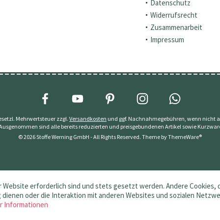
Datenschutz
Widerrufsrecht
Zusammenarbeit
Impressum
 gesetzl. Mehrwertsteuer zzgl.
Versandkosten
und ggf. Nachnahmegebühren, wenn nicht a
 Ausgenommen sind alle bereits reduzierten und preisgebundenen Artikel sowie Kurzwar
© 2026 Stoffe Werning GmbH - All Rights Reserved. Theme by
ThemeWare®
 Website erforderlich sind und stets gesetzt werden. Andere Cookies, 
dienen oder die Interaktion mit anderen Websites und sozialen Netzw
r Informationen