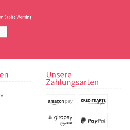
n Stoffe Werning.
nen
Unsere
Zahlungsarten
fe