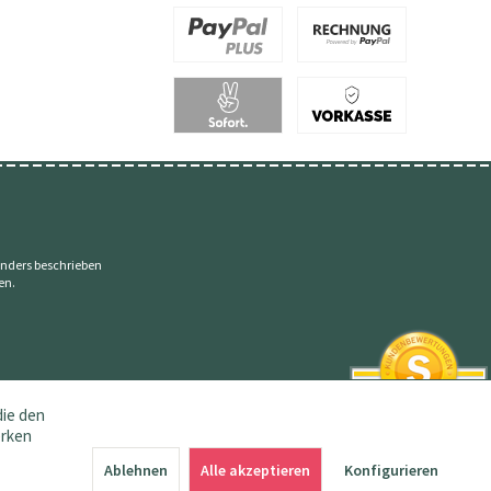
nders beschrieben
en.
die den
erken
SEHR GUT
4.83 / 5
Ablehnen
Alle akzeptieren
Konfigurieren
aus 145 Bewertungen
bei: amazon.de,