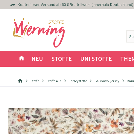
Kostenloser Versand ab 60 € Bestellwert (innerhalb Deutschland)
NEU
STOFFE
UNI STOFFE
THE
Stoffe
Stoffe A-Z
Jerseystoffe
Baumwolljersey
Baum