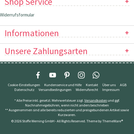
Shop Service
Widerrufsformular
Informationen
Unsere Zahlungsarten
Cookie-Einstellungen
Kundenservice und Hilfe
Kontakt
Über uns
AGB
Datenschutz
Versandbedingungen
Widerrufsrecht
Impressum
* Alle Preise inkl. gesetzl. Mehrwertsteuer zzgl.
Versandkosten
und ggf.
Nachnahmegebühren, wenn nicht anders beschrieben
** Ausgenommen sind alle bereits reduzierten und preisgebundenen Artikel sowie
Kurzwaren.
© 2026 Stoffe Werning GmbH - All Rights Reserved. Theme by
ThemeWare®