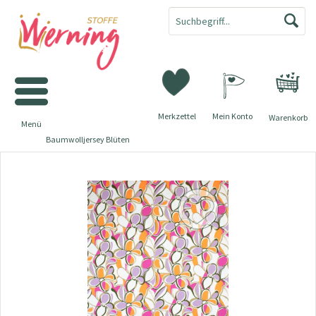
Merkzettel
Mein Konto
Warenkorb
Menü
Baumwolljersey Blüten