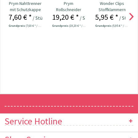
Prym Nahttrenner
Prym
Wonder Clips
mit Schutzkappe
Rollschneider
Stoffklammern
7,60 € *
19,20 € *
5,95 € *
13,5 cm Nr....
"Mini" 28 mm Nr.
klein - 20 Stück
/ Stück
/ Stück
/ Stück
611371
Grundpreis
(7,60 € * / 1 Stück)
Grundpreis
(19,20 € * / 1 Stück)
Grundpreis
(5,95 € * / 1 Stück)
Newsletter
Service Hotline