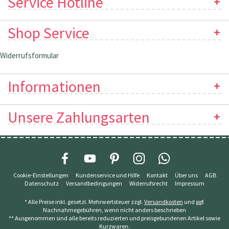
Service Hotline
Shop Service
Widerrufsformular
Informationen
Unsere Zahlungsarten
Cookie-Einstellungen
Kundenservice und Hilfe
Kontakt
Über uns
AGB
Datenschutz
Versandbedingungen
Widerrufsrecht
Impressum
* Alle Preise inkl. gesetzl. Mehrwertsteuer zzgl.
Versandkosten
und ggf.
Nachnahmegebühren, wenn nicht anders beschrieben
** Ausgenommen sind alle bereits reduzierten und preisgebundenen Artikel sowie
Kurzwaren.