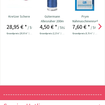
Kretzer Schere
Gütermann
Prym
Allesnäher 200m
Nähmaschinennadeln
28,95 € *
4,50 € *
7,60 € *
Fb. 078 - royalblau
130/705
/ Stück
/ Stück
/ Stück
Universal...
Grundpreis
(28,95 € * / 1 Stück)
Grundpreis
(2,25 € * / 100 Meter)
Grundpreis
(0,76 € * / 1 Stück)
Newsletter