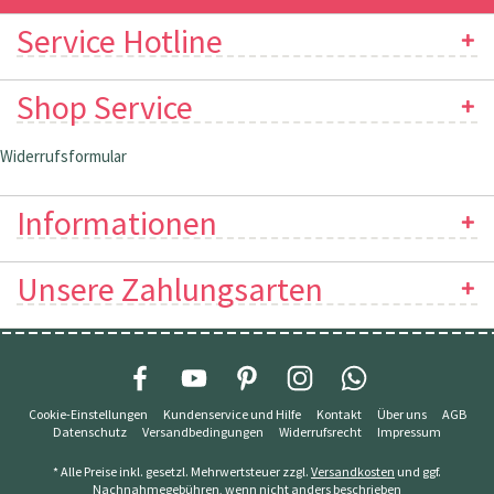
Service Hotline
Shop Service
Widerrufsformular
Informationen
Unsere Zahlungsarten
Cookie-Einstellungen
Kundenservice und Hilfe
Kontakt
Über uns
AGB
Datenschutz
Versandbedingungen
Widerrufsrecht
Impressum
* Alle Preise inkl. gesetzl. Mehrwertsteuer zzgl.
Versandkosten
und ggf.
Nachnahmegebühren, wenn nicht anders beschrieben