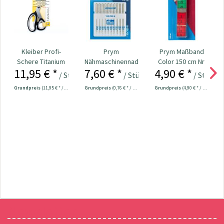
Kleiber Profi-
Prym
Prym Maßband
Schere Titanium
Nähmaschinennadeln
Color 150 cm Nr.
11,95 € *
7,60 € *
4,90 € *
Line 20,5 cm Nr....
130/705
282121
/ Stück
/ Stück
/ Stück
Universal...
Grundpreis
(11,95 € * / 1 Stück)
Grundpreis
(0,76 € * / 1 Stück)
Grundpreis
(4,90 € * / 1 Stück)
Newsletter