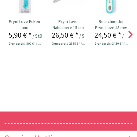
Prym Love Ecken-
Prym Love
Rollschneider
und
Nähschere 15 cm
Prym Love 45 mm
5,90 € *
26,50 € *
24,50 € *
Kantenformer Nr.
Nr. 610541
/ Stück
/ Stück
/ Stück
610192
Grundpreis
(5,90 € * / 1 Stück)
Grundpreis
(26,50 € * / 1 Stück)
Grundpreis
(24,50 € * / 1 Stück)
Newsletter