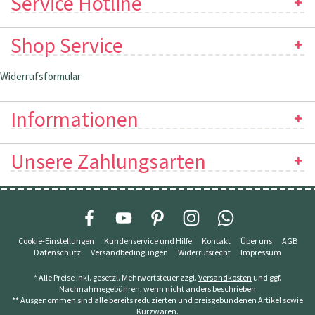
Service Hotline
Shop Service
Widerrufsformular
Informationen
Unsere Zahlungsarten
Cookie-Einstellungen
Kundenservice und Hilfe
Kontakt
Über uns
AGB
Datenschutz
Versandbedingungen
Widerrufsrecht
Impressum
* Alle Preise inkl. gesetzl. Mehrwertsteuer zzgl.
Versandkosten
und ggf.
Nachnahmegebühren, wenn nicht anders beschrieben
** Ausgenommen sind alle bereits reduzierten und preisgebundenen Artikel sowie
Kurzwaren.