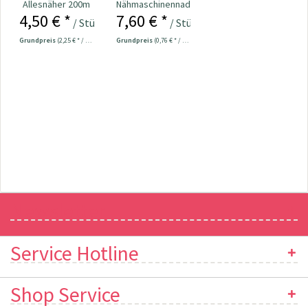
Allesnäher 200m
Nähmaschinennadeln
4,50 € *
7,60 € *
Fb. 011 - marine
130/705
/ Stück
/ Stück
Universal...
Grundpreis
(2,25 € * / 100 Meter)
Grundpreis
(0,76 € * / 1 Stück)
Newsletter
Service Hotline
Shop Service