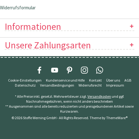
Widerrufsformular
Informationen
Unsere Zahlungsarten
Cookie-Einstellungen
Kundenservice und Hilfe
Kontakt
Über uns
AGB
Datenschutz
Versandbedingungen
Widerrufsrecht
Impressum
* Alle Preise inkl. gesetzl. Mehrwertsteuer zzgl.
Versandkosten
und ggf.
Nachnahmegebühren, wenn nicht anders beschrieben
** Ausgenommen sind alle bereits reduzierten und preisgebundenen Artikel sowie
Kurzwaren.
© 2026 Stoffe Werning GmbH - All Rights Reserved. Theme by
ThemeWare®