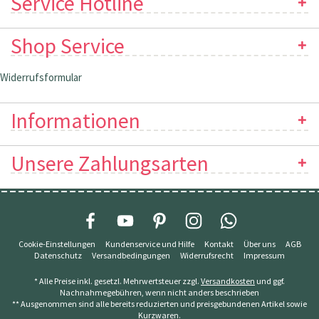
Service Hotline
Shop Service
Widerrufsformular
Informationen
Unsere Zahlungsarten
Cookie-Einstellungen
Kundenservice und Hilfe
Kontakt
Über uns
AGB
Datenschutz
Versandbedingungen
Widerrufsrecht
Impressum
* Alle Preise inkl. gesetzl. Mehrwertsteuer zzgl.
Versandkosten
und ggf.
Nachnahmegebühren, wenn nicht anders beschrieben
** Ausgenommen sind alle bereits reduzierten und preisgebundenen Artikel sowie
Kurzwaren.