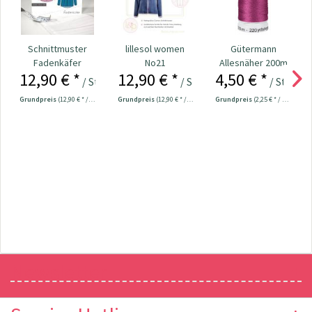
Schnittmuster
lillesol women
Gütermann
Fadenkäfer
No21
Allesnäher 200m
12,90 € *
12,90 € *
4,50 € *
Softshelljacken
Softshelljacke
Fb. 912 - lila
/ Stück
/ Stück
/ Stück
Kinder
Grundpreis
(12,90 € * / 1 Stück)
Grundpreis
(12,90 € * / 1 Stück)
Grundpreis
(2,25 € * / 100 Meter)
Newsletter