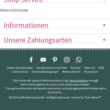
Widerrufsformular
Informationen
Unsere Zahlungsarten
Cookie-Einstellungen
Kundenservice und Hilfe
Kontakt
Über uns
AGB
Datenschutz
Versandbedingungen
Widerrufsrecht
Impressum
* Alle Preise inkl. gesetzl. Mehrwertsteuer zzgl.
Versandkosten
und ggf.
Nachnahmegebühren, wenn nicht anders beschrieben
** Ausgenommen sind alle bereits reduzierten und preisgebundenen Artikel sowie
Kurzwaren.
© 2026 Stoffe Werning GmbH - All Rights Reserved. Theme by
ThemeWare®