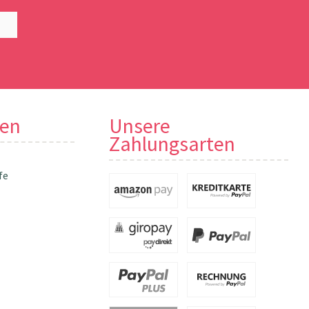
nen
Unsere
Zahlungsarten
fe