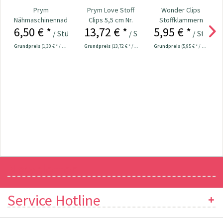
Prym
Prym Love Stoff
Wonder Clips
Nähmaschinennadeln
Clips 5,5 cm Nr.
Stoffklammern
6,50 € *
13,72 € *
5,95 € *
130/705 Leder 80-
610183
klein - 20 Stück
/ Stück
/ Stück
/ Stück
100...
Grundpreis
(1,30 € * / 1 Stück)
Grundpreis
(13,72 € * / 1 Stück)
Grundpreis
(5,95 € * / 1 Stück)
Newsletter
Service Hotline