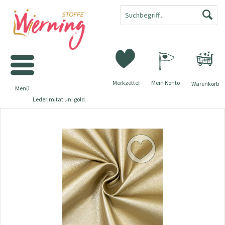
Merkzettel
Mein Konto
Warenkorb
Menü
Lederimitat uni gold