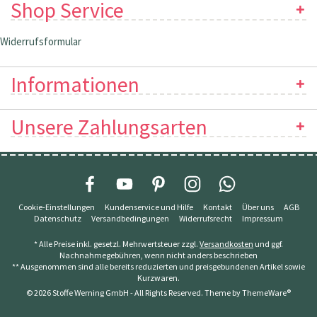
Shop Service
Widerrufsformular
Informationen
Unsere Zahlungsarten
Cookie-Einstellungen
Kundenservice und Hilfe
Kontakt
Über uns
AGB
Datenschutz
Versandbedingungen
Widerrufsrecht
Impressum
* Alle Preise inkl. gesetzl. Mehrwertsteuer zzgl.
Versandkosten
und ggf.
Nachnahmegebühren, wenn nicht anders beschrieben
** Ausgenommen sind alle bereits reduzierten und preisgebundenen Artikel sowie
Kurzwaren.
© 2026 Stoffe Werning GmbH - All Rights Reserved. Theme by
ThemeWare®