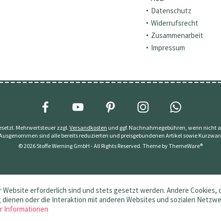
Datenschutz
Widerrufsrecht
Zusammenarbeit
Impressum
 gesetzl. Mehrwertsteuer zzgl.
Versandkosten
und ggf. Nachnahmegebühren, wenn nicht a
 Ausgenommen sind alle bereits reduzierten und preisgebundenen Artikel sowie Kurzwar
© 2026 Stoffe Werning GmbH - All Rights Reserved. Theme by
ThemeWare®
 Website erforderlich sind und stets gesetzt werden. Andere Cookies, 
dienen oder die Interaktion mit anderen Websites und sozialen Netzw
r Informationen