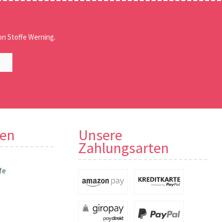
n Stoffe Werning.
nen
Unsere
Zahlungsarten
fe