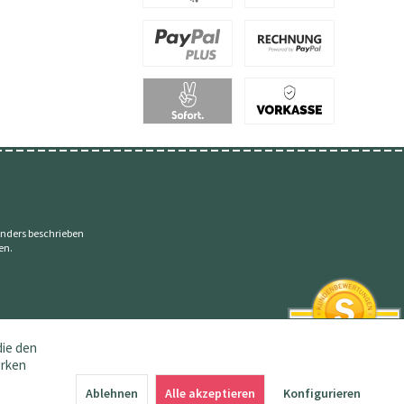
nders beschrieben
en.
die den
erken
SEHR GUT
4.83 / 5
Ablehnen
Alle akzeptieren
Konfigurieren
aus 145 Bewertungen