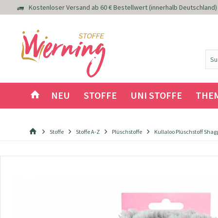
Kostenloser Versand ab 60 € Bestellwert (innerhalb Deutschland)
NEU
STOFFE
UNI STOFFE
THE
Stoffe
Stoffe A-Z
Plüschstoffe
Kullaloo Plüschstoff Sha