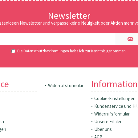
Newsletter
stenlosen Newsletter und verpasse keine Neuigkeit oder Aktion mehr vo
Die
Datenschutzbestimmungen
habe ich zur Kenntnis genommen.
ice
Informatio
Widerrufsformular
Cookie-Einstellungen
Kundenservice und Hil
Widerrufsformular
en
Unsere Filialen
gen
Über uns
AGB