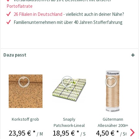
Portoflatrate
26 Filialen in Deutschland
- vielleicht auch in deiner Nähe?
Familienunternehmen mit über 40 Jahren Stofferfahrung
Dazu passt
Korkstoff grob
Snaply
Gütermann
Patchwork-Lineal
Allesnäher 200m
23,95 € *
18,95 € *
4,50 € *
60 x 15 cm
Fb. 170 - dkl.
/ Meter
/ Stück
/ Stück
beige