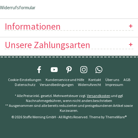
Widerrufsformular
Informationen
Unsere Zahlungsarten
Cookie-Einstellungen
Kundenservice und Hilfe
Kontakt
Über uns
AGB
Datenschutz
Versandbedingungen
Widerrufsrecht
Impressum
* Alle Preise inkl. gesetzl. Mehrwertsteuer zzgl.
Versandkosten
und ggf.
Nachnahmegebühren, wenn nicht anders beschrieben
** Ausgenommen sind alle bereits reduzierten und preisgebundenen Artikel sowie
Kurzwaren.
© 2026 Stoffe Werning GmbH - All Rights Reserved. Theme by
ThemeWare®