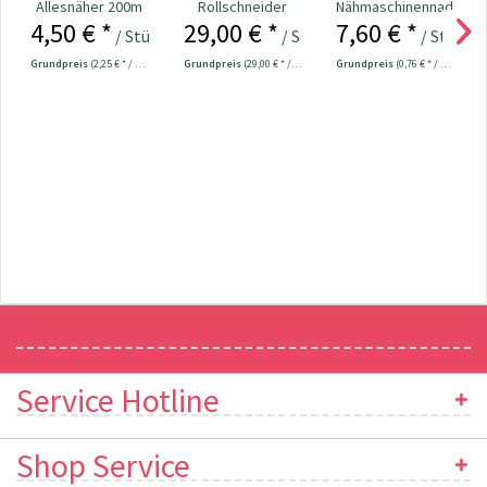
Allesnäher 200m
Rollschneider
Nähmaschinennadeln
4,50 € *
29,00 € *
7,60 € *
Fb. 000 - schwarz
Ergonomics 45
130/705
/ Stück
/ Stück
/ Stück
mm Nr.610474
Universal...
Grundpreis
(2,25 € * / 100 Meter)
Grundpreis
(29,00 € * / 1 Stück)
Grundpreis
(0,76 € * / 1 Stück)
Newsletter
Service Hotline
Shop Service