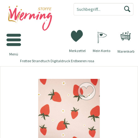
Merkzettel
Mein Konto
Warenkorb
Menü
Frottee Strandtuch Digitaldruck Erdbeeren rosa