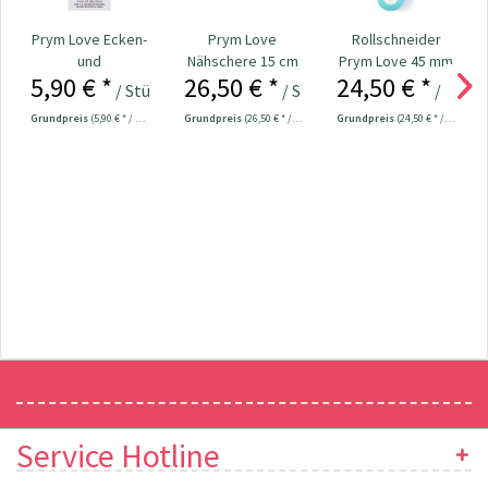
Prym Love Ecken-
Prym Love
Rollschneider
und
Nähschere 15 cm
Prym Love 45 mm
5,90 € *
26,50 € *
24,50 € *
Kantenformer Nr.
Nr. 610541
/ Stück
/ Stück
/ Stück
610192
Grundpreis
(5,90 € * / 1 Stück)
Grundpreis
(26,50 € * / 1 Stück)
Grundpreis
(24,50 € * / 1 Stück)
Newsletter
Service Hotline