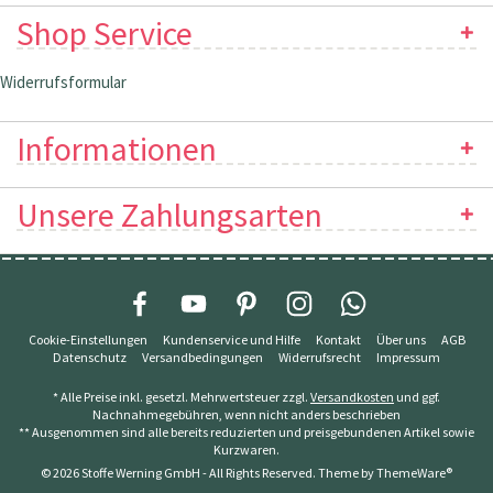
Shop Service
Widerrufsformular
Informationen
Unsere Zahlungsarten
Cookie-Einstellungen
Kundenservice und Hilfe
Kontakt
Über uns
AGB
Datenschutz
Versandbedingungen
Widerrufsrecht
Impressum
* Alle Preise inkl. gesetzl. Mehrwertsteuer zzgl.
Versandkosten
und ggf.
Nachnahmegebühren, wenn nicht anders beschrieben
** Ausgenommen sind alle bereits reduzierten und preisgebundenen Artikel sowie
Kurzwaren.
© 2026 Stoffe Werning GmbH - All Rights Reserved. Theme by
ThemeWare®