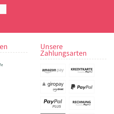
nen
Unsere
Zahlungsarten
fe