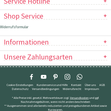
Service Hotline
Shop Service
Widerrufsformular
Informationen
Unsere Zahlungsarten
Cookie-Einstellungen
Kundenservice und Hilfe
Kontakt
Über uns
AGB
Datenschutz
Versandbedingungen
Widerrufsrecht
Impressum
* Alle Preise inkl. gesetzl. Mehrwertsteuer zzgl.
Versandkosten
und ggf.
Nachnahmegebühren, wenn nicht anders beschrieben
** Ausgenommen sind alle bereits reduzierten und preisgebundenen Artikel sowie
Kurzwaren.