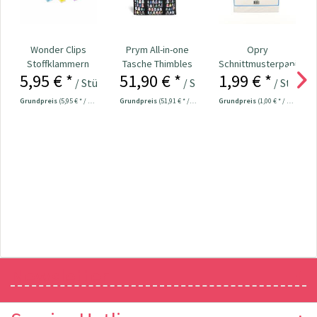
Wonder Clips
Prym All-in-one
Opry
Stoffklammern
Tasche Thimbles
Schnittmusterpapier
5,95 € *
51,90 € *
1,99 € *
klein - 20 Stück
Nr. 612650
transparent 2 m²
/ Stück
/ Stück
/ Stück
Grundpreis
(5,95 € * / 1 Stück)
Grundpreis
(51,91 € * / 1 Stück)
Grundpreis
(1,00 € * / 1 m²)
Newsletter