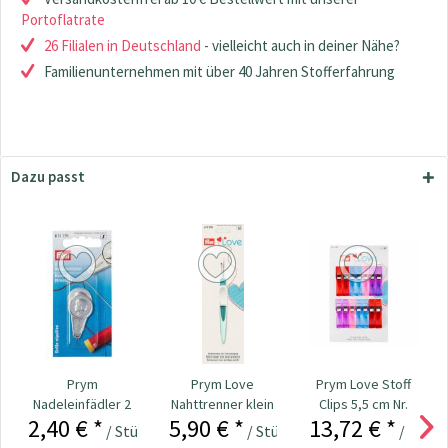
Portoflatrate
26 Filialen in Deutschland
- vielleicht auch in deiner Nähe?
Familienunternehmen mit über 40 Jahren Stofferfahrung
Dazu passt
Prym
Prym Love
Prym Love Stoff
Nadeleinfädler 2
Nahttrenner klein
Clips 5,5 cm Nr.
2,40 € *
5,90 € *
13,72 € *
Stück Nr. 611175
ergonomic Nr.
610183
/ Stück
/ Stück
/ Stück
610933