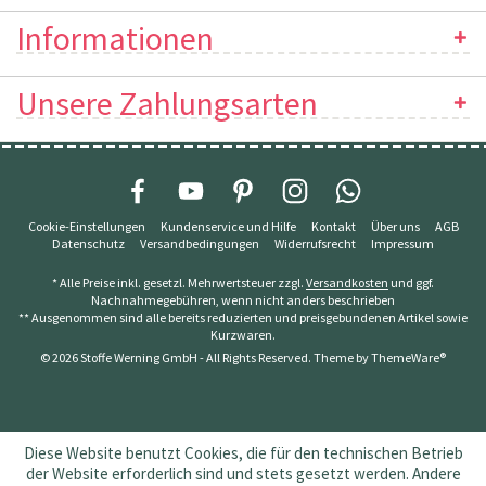
Informationen
Unsere Zahlungsarten
Cookie-Einstellungen
Kundenservice und Hilfe
Kontakt
Über uns
AGB
Datenschutz
Versandbedingungen
Widerrufsrecht
Impressum
* Alle Preise inkl. gesetzl. Mehrwertsteuer zzgl.
Versandkosten
und ggf.
Nachnahmegebühren, wenn nicht anders beschrieben
** Ausgenommen sind alle bereits reduzierten und preisgebundenen Artikel sowie
Kurzwaren.
© 2026 Stoffe Werning GmbH - All Rights Reserved. Theme by
ThemeWare®
Diese Website benutzt Cookies, die für den technischen Betrieb
der Website erforderlich sind und stets gesetzt werden. Andere