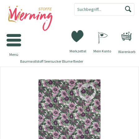
Merkzettel
Mein Konto
Warenkorb
Menü
Baumwollstoff Seersucker Blume flieder