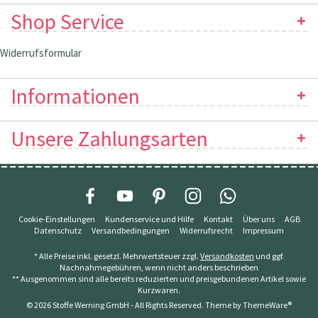
Shop Service
Widerrufsformular
Informationen
Unsere Zahlungsarten
Cookie-Einstellungen
Kundenservice und Hilfe
Kontakt
Über uns
AGB
Datenschutz
Versandbedingungen
Widerrufsrecht
Impressum
* Alle Preise inkl. gesetzl. Mehrwertsteuer zzgl.
Versandkosten
und ggf.
Nachnahmegebühren, wenn nicht anders beschrieben
** Ausgenommen sind alle bereits reduzierten und preisgebundenen Artikel sowie
Kurzwaren.
© 2026 Stoffe Werning GmbH - All Rights Reserved. Theme by
ThemeWare®