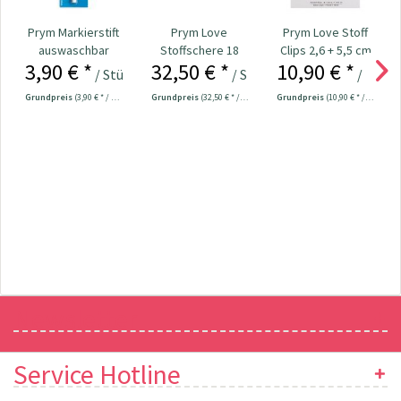
Prym Markierstift
Prym Love
Prym Love Stoff
auswaschbar
Stoffschere 18
Clips 2,6 + 5,5 cm
3,90 € *
32,50 € *
10,90 € *
weiß Nr. 611802
cm Nr. 610540
Nr. 610182
/ Stück
/ Stück
/ Stück
Grundpreis
(3,90 € * / 1 Stück)
Grundpreis
(32,50 € * / 1 Stück)
Grundpreis
(10,90 € * / 1 Stück)
Newsletter
Service Hotline