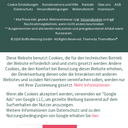
Cookie-Einstellungen
Kundenservice und Hilfe
Kontakt
Über uns
AGB
Datenschutz
Versandbedingungen
Widerrufsrecht
Impressum
* Alle Preise inkl. gesetzl. Mehrwertsteuer zzgl.
Versandkosten
und ggf.
Nachnahmegebühren, wenn nicht anders beschrieben
** Ausgenommen sind alle bereits reduzierten und preisgebundenen Artikel sowie
Kurzwaren.
© 2026 Stoffe Werning GmbH - All Rights Reserved. Theme by
ThemeWare®
Diese Website benutzt Cookies, die für den technischen Betrieb
der Website erforderlich sind und stets gesetzt werden. Andere
Cookies, die den Komfort bei Benutzung dieser Website erhöhen,
der Direktwerbung dienen oder die Interaktion mit anderen
Websites und sozialen Netzwerken vereinfachen sollen, werden nur
mit Ihrer Zustimmung gesetzt.
Mehr Informationen
Wenn alle Cookies akzeptiert werden, verwenden wir "Google
Ads" von Google LLC, um gezielte Werbung basierend auf dem
Surfverhalten der Nutzer anzuzeigen.
Weitere Informationen zum Datenschutz und zu den
Nutzungsbedingungen von Google erhalten Sie
hier
.
SEHR GUT
(4.83 / 5)