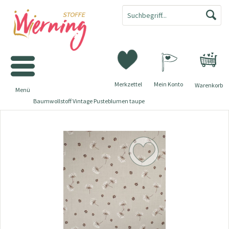
Merkzettel
Mein Konto
Warenkorb
Menü
Baumwollstoff Vintage Pusteblumen taupe