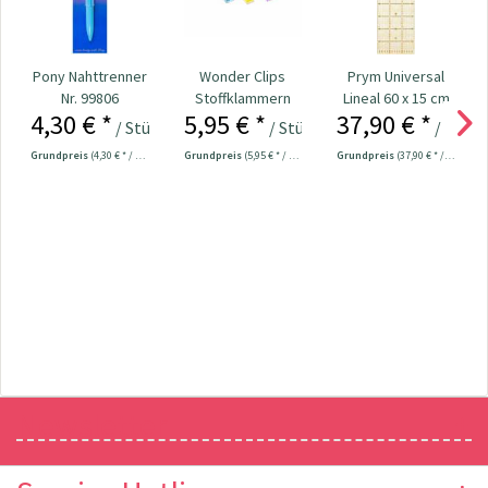
Pony Nahttrenner
Wonder Clips
Prym Universal
Nr. 99806
Stoffklammern
Lineal 60 x 15 cm
4,30 € *
5,95 € *
37,90 € *
klein - 20 Stück
/ Stück
/ Stück
/ Stück
Grundpreis
(4,30 € * / 1 Stück)
Grundpreis
(5,95 € * / 1 Stück)
Grundpreis
(37,90 € * / 1 Stück)
Newsletter