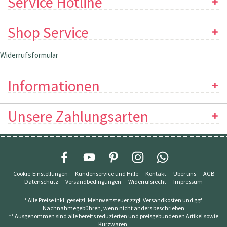
Service Hotline
Shop Service
Widerrufsformular
Informationen
Unsere Zahlungsarten
Cookie-Einstellungen
Kundenservice und Hilfe
Kontakt
Über uns
AGB
Datenschutz
Versandbedingungen
Widerrufsrecht
Impressum
* Alle Preise inkl. gesetzl. Mehrwertsteuer zzgl.
Versandkosten
und ggf.
Nachnahmegebühren, wenn nicht anders beschrieben
** Ausgenommen sind alle bereits reduzierten und preisgebundenen Artikel sowie
Kurzwaren.