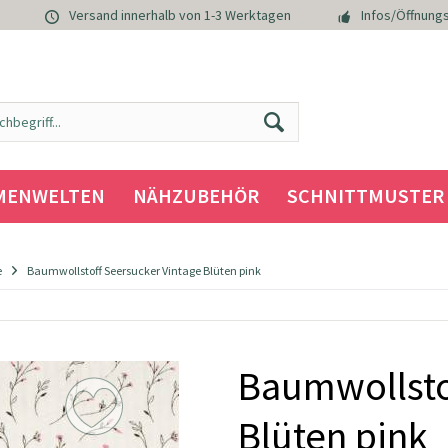
Versand innerhalb von 1-3 Werktagen
Infos/Öffnungs
MENWELTEN
NÄHZUBEHÖR
SCHNITTMUSTER
e
Baumwollstoff Seersucker Vintage Blüten pink
Baumwollsto
Blüten pink