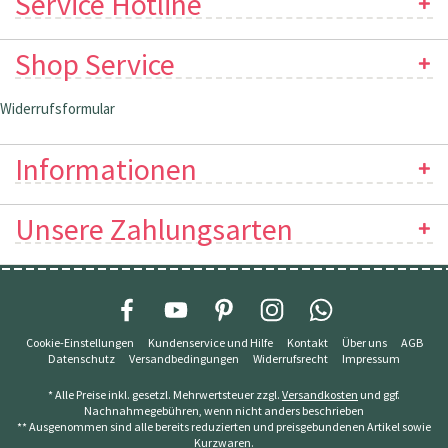
Service Hotline
Shop Service
Widerrufsformular
Informationen
Unsere Zahlungsarten
Cookie-Einstellungen
Kundenservice und Hilfe
Kontakt
Über uns
AGB
Datenschutz
Versandbedingungen
Widerrufsrecht
Impressum
* Alle Preise inkl. gesetzl. Mehrwertsteuer zzgl.
Versandkosten
und ggf.
Nachnahmegebühren, wenn nicht anders beschrieben
** Ausgenommen sind alle bereits reduzierten und preisgebundenen Artikel sowie
Kurzwaren.