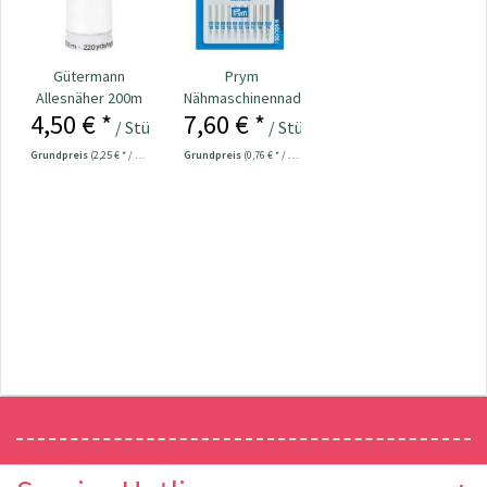
Gütermann
Prym
Allesnäher 200m
Nähmaschinennadeln
4,50 € *
7,60 € *
Fb. 800 - weiß
130/705
/ Stück
/ Stück
Universal...
Grundpreis
(2,25 € * / 100 Meter)
Grundpreis
(0,76 € * / 1 Stück)
Newsletter