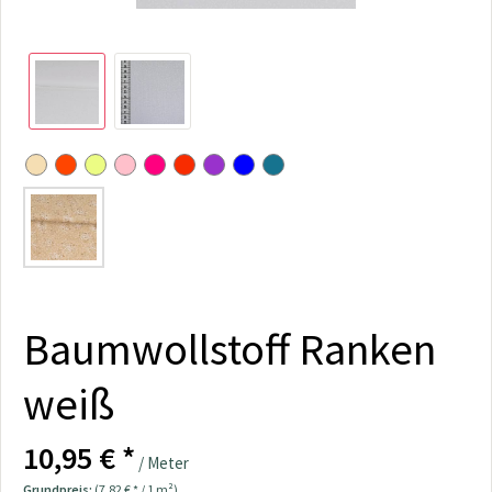
Baumwollstoff Ranken
weiß
10,95 € *
/ Meter
Grundpreis:
(7,82 € * / 1 m²)