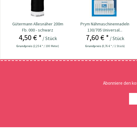
Gütermann Allesnäher 200m
Prym Nähmaschinennadeln
Fb. 000 - schwarz
130/705 Universal...
4,50 € *
7,60 € *
/ Stück
/ Stück
Grundpreis
(2,25 € * / 100 Meter)
Grundpreis
(0,76 € * / 1 Stück)
Abonniere den ko