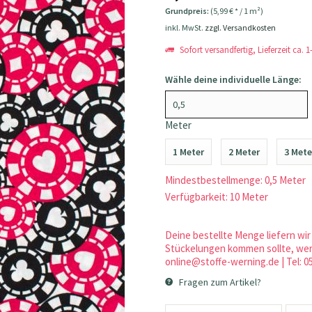
Grundpreis:
(5,99 € * / 1 m²)
inkl. MwSt.
zzgl. Versandkosten
Sofort versandfertig, Lieferzeit ca. 
Wähle deine individuelle Länge:
Meter
1 Meter
2 Meter
3 Mete
Mindestbestellmenge: 0,5 Meter
Verfügbarkeit: 10 Meter
Deine bestellte Menge liefern wir 
Stückelungen kommen sollte, werd
online@stoffe-werning.de | Tel: 0
Fragen zum Artikel?