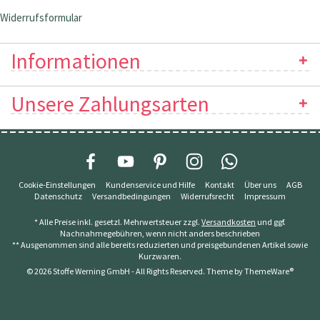
Widerrufsformular
Informationen
Unsere Zahlungsarten
Cookie-Einstellungen
Kundenservice und Hilfe
Kontakt
Über uns
AGB
Datenschutz
Versandbedingungen
Widerrufsrecht
Impressum
* Alle Preise inkl. gesetzl. Mehrwertsteuer zzgl.
Versandkosten
und ggf.
Nachnahmegebühren, wenn nicht anders beschrieben
** Ausgenommen sind alle bereits reduzierten und preisgebundenen Artikel sowie
Kurzwaren.
© 2026 Stoffe Werning GmbH - All Rights Reserved. Theme by
ThemeWare®