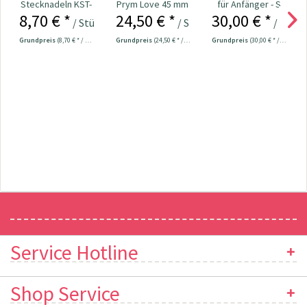
Stecknadeln KST-
Prym Love 45 mm
für Anfänger - S
8,70 € *
24,50 € *
30,00 € *
Kopf 50 x 0,60...
/ Stück
/ Stück
/ Stück
Grundpreis
(8,70 € * / 1 Stück)
Grundpreis
(24,50 € * / 1 Stück)
Grundpreis
(30,00 € * / 1 Stück)
Newsletter
Service Hotline
Shop Service