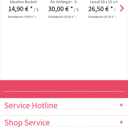
kibadoo Bucket
für Anfänger - S
Lineal 30 x 15 cm
14,90 € *
30,00 € *
26,50 € *
Hat Sonnenhut
/ Stück
/ Stück
/ Stück
Grundpreis
(14,90 € * / 1 Stück)
Grundpreis
(30,00 € * / 1 Stück)
Grundpreis
(26,50 € * / 1 Stück)
Newsletter
Service Hotline
Shop Service