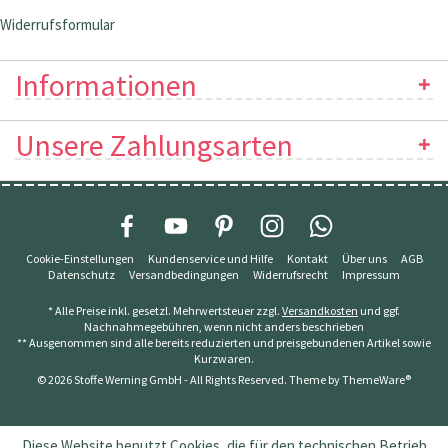
Widerrufsformular
Informationen
Unsere Zahlungsarten
Cookie-Einstellungen
Kundenservice und Hilfe
Kontakt
Über uns
AGB
Datenschutz
Versandbedingungen
Widerrufsrecht
Impressum
* Alle Preise inkl. gesetzl. Mehrwertsteuer zzgl.
Versandkosten
und ggf.
Nachnahmegebühren, wenn nicht anders beschrieben
** Ausgenommen sind alle bereits reduzierten und preisgebundenen Artikel sowie
Kurzwaren.
© 2026 Stoffe Werning GmbH - All Rights Reserved. Theme by
ThemeWare®
Diese Website benutzt Cookies, die für den technischen Betrieb