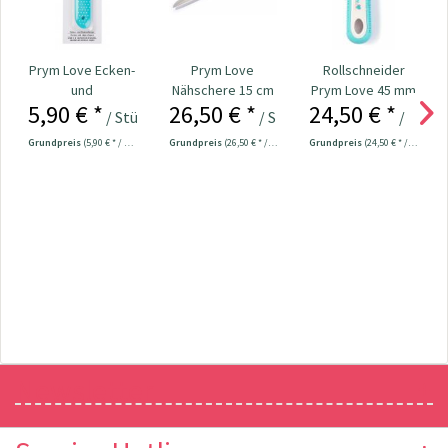
Prym Love Ecken-
Prym Love
Rollschneider
und
Nähschere 15 cm
Prym Love 45 mm
5,90 € *
26,50 € *
24,50 € *
Kantenformer Nr.
Nr. 610541
/ Stück
/ Stück
/ Stück
610192
Grundpreis
(5,90 € * / 1 Stück)
Grundpreis
(26,50 € * / 1 Stück)
Grundpreis
(24,50 € * / 1 Stück)
Newsletter