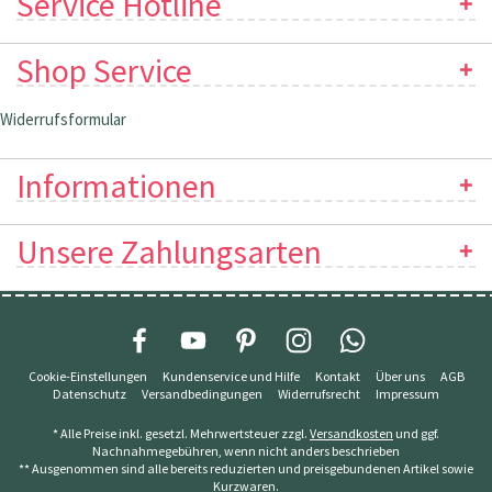
Service Hotline
Shop Service
Widerrufsformular
Informationen
Unsere Zahlungsarten
Cookie-Einstellungen
Kundenservice und Hilfe
Kontakt
Über uns
AGB
Datenschutz
Versandbedingungen
Widerrufsrecht
Impressum
* Alle Preise inkl. gesetzl. Mehrwertsteuer zzgl.
Versandkosten
und ggf.
Nachnahmegebühren, wenn nicht anders beschrieben
** Ausgenommen sind alle bereits reduzierten und preisgebundenen Artikel sowie
Kurzwaren.