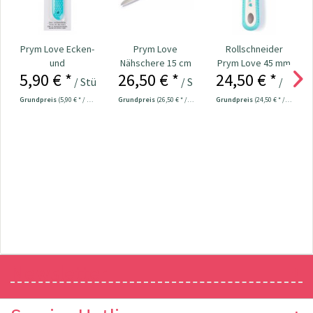
Prym Love Ecken-
Prym Love
Rollschneider
und
Nähschere 15 cm
Prym Love 45 mm
5,90 € *
26,50 € *
24,50 € *
Kantenformer Nr.
Nr. 610541
/ Stück
/ Stück
/ Stück
610192
Grundpreis
(5,90 € * / 1 Stück)
Grundpreis
(26,50 € * / 1 Stück)
Grundpreis
(24,50 € * / 1 Stück)
Newsletter