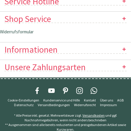
Service Hotline
Shop Service
Widerrufsformular
Informationen
Unsere Zahlungsarten
Cookie-Einstellungen
Kundenservice und Hilfe
Kontakt
Über uns
AGB
Datenschutz
Versandbedingungen
Widerrufsrecht
Impressum
* Alle Preise inkl. gesetzl. Mehrwertsteuer zzgl.
Versandkosten
und ggf.
Nachnahmegebühren, wenn nicht anders beschrieben
** Ausgenommen sind alle bereits reduzierten und preisgebundenen Artikel sowie
Kurzwaren.