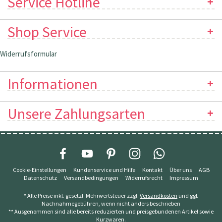
Service Hotline
Shop Service
Widerrufsformular
Informationen
Unsere Zahlungsarten
Cookie-Einstellungen
Kundenservice und Hilfe
Kontakt
Über uns
AGB
Datenschutz
Versandbedingungen
Widerrufsrecht
Impressum
* Alle Preise inkl. gesetzl. Mehrwertsteuer zzgl.
Versandkosten
und ggf.
Nachnahmegebühren, wenn nicht anders beschrieben
** Ausgenommen sind alle bereits reduzierten und preisgebundenen Artikel sowie
Kurzwaren.