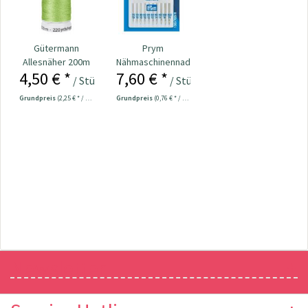
Gütermann
Prym
Allesnäher 200m
Nähmaschinennadeln
4,50 € *
7,60 € *
Fb. 336 - hellgrün
130/705
/ Stück
/ Stück
Universal...
Grundpreis
(2,25 € * / 100 Meter)
Grundpreis
(0,76 € * / 1 Stück)
Newsletter