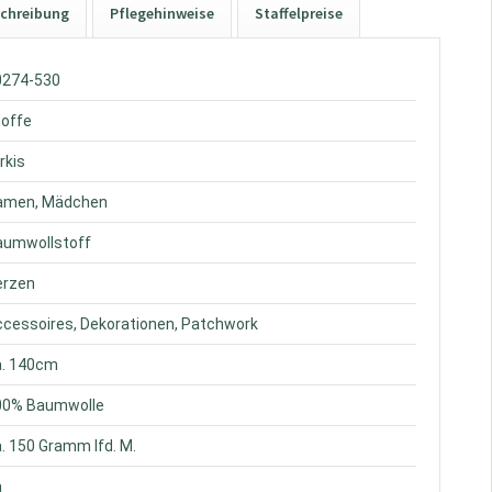
chreibung
Pflegehinweise
Staffelpreise
20274-530
toffe
ürkis
Damen, Mädchen
Baumwollstoff
erzen
Accessoires, Dekorationen, Patchwork
a. 140cm
100% Baumwolle
a. 150 Gramm lfd. M.
a