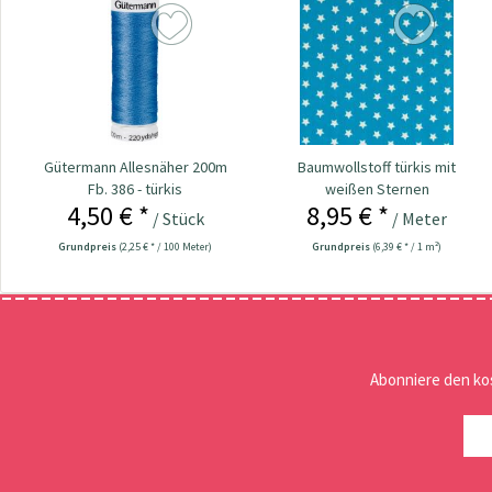
Gütermann Allesnäher 200m
Baumwollstoff türkis mit
Fb. 386 - türkis
weißen Sternen
4,50 € *
8,95 € *
/ Stück
/ Meter
Grundpreis
(2,25 € * / 100 Meter)
Grundpreis
(6,39 € * / 1 m²)
Abonniere den ko