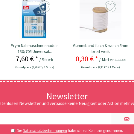
Prym Nähmaschinennadeln
Gummiband flach & weich 5mm
130/705 Universal...
breit weiß
7,60 € *
0,30 € *
/ Stück
/ Meter
1,00 € *
Grundpreis
(0,76 € * / 1 Stück)
Grundpreis
(0,30 € * / 1 Meter)
Newsletter
stenlosen Newsletter und verpasse keine Neuigkeit oder Aktion mehr vo
Die
Datenschutzbestimmungen
habe ich zur Kenntnis genommen.