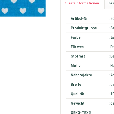
Zusatzinformationen
Bes
Artikel-Nr.
: 
Produktgruppe
: S
Farbe
: t
Für wen
: 
Stoffart
: 
Motiv
: H
Nähprojekte
: 
Breite
: c
Qualität
: 
Gewicht
: c
OEKO-TEX®
: J