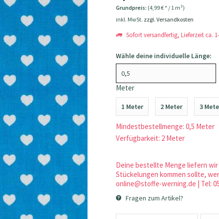
Grundpreis:
(4,99 € * / 1 m²)
inkl. MwSt.
zzgl. Versandkosten
Sofort versandfertig, Lieferzeit ca. 
Wähle deine individuelle Länge:
Meter
1 Meter
2 Meter
3 Mete
Mindestbestellmenge: 0,5 Meter
Verfügbarkeit: 2 Meter
Deine bestellte Menge liefern wir 
Stückelungen kommen sollte, werd
online@stoffe-werning.de | Tel: 0
Fragen zum Artikel?