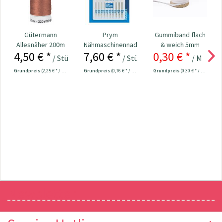
Gütermann
Prym
Gummiband flach
Allesnäher 200m
Nähmaschinennadeln
& weich 5mm
4,50 € *
7,60 € *
0,30 € *
Fb. 847 -
130/705
breit weiß
/ Stück
/ Stück
/ Meter
1
terrakotta
Universal...
Grundpreis
(2,25 € * / 100 Meter)
Grundpreis
(0,76 € * / 1 Stück)
Grundpreis
(0,30 € * / 1 Meter)
Newsletter