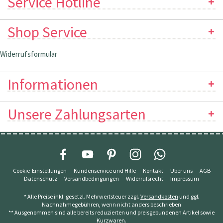
Service Hotline
Shop Service
Widerrufsformular
Informationen
Unsere Zahlungsarten
Cookie-Einstellungen
Kundenservice und Hilfe
Kontakt
Über uns
AGB
Datenschutz
Versandbedingungen
Widerrufsrecht
Impressum
* Alle Preise inkl. gesetzl. Mehrwertsteuer zzgl.
Versandkosten
und ggf.
Nachnahmegebühren, wenn nicht anders beschrieben
** Ausgenommen sind alle bereits reduzierten und preisgebundenen Artikel sowie
Kurzwaren.