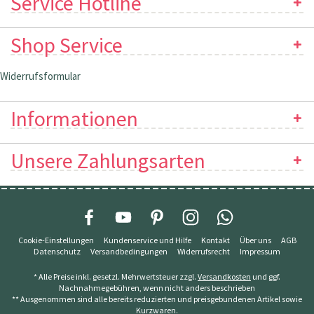
Service Hotline
Shop Service
Widerrufsformular
Informationen
Unsere Zahlungsarten
Cookie-Einstellungen
Kundenservice und Hilfe
Kontakt
Über uns
AGB
Datenschutz
Versandbedingungen
Widerrufsrecht
Impressum
* Alle Preise inkl. gesetzl. Mehrwertsteuer zzgl.
Versandkosten
und ggf.
Nachnahmegebühren, wenn nicht anders beschrieben
** Ausgenommen sind alle bereits reduzierten und preisgebundenen Artikel sowie
Kurzwaren.