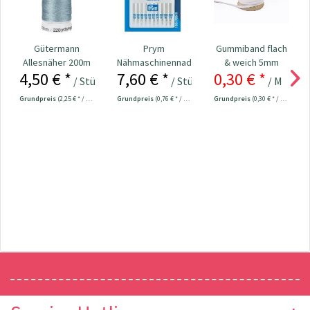
Gütermann
Prym
Gummiband flach
Allesnäher 200m
Nähmaschinennadeln
& weich 5mm
4,50 € *
7,60 € *
0,30 € *
Fb. 788 - grau
130/705
breit weiß
/ Stück
/ Stück
/ Meter
1
Universal...
Grundpreis
(2,25 € * / 100 Meter)
Grundpreis
(0,76 € * / 1 Stück)
Grundpreis
(0,30 € * / 1 Meter)
Newsletter