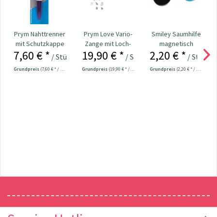
Prym Nahttrenner
Prym Love Vario-
Smiley Saumhilfe
mit Schutzkappe
Zange mit Loch-
magnetisch
7,60 € *
19,90 € *
2,20 € *
13,5 cm Nr....
Snaps
/ Stück
/ Stück
/ Stück
Werkzeug...
Grundpreis
(7,60 € * / 1 Stück)
Grundpreis
(19,90 € * / 1 Stück)
Grundpreis
(2,20 € * / 1 Stück)
Newsletter