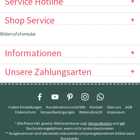
Service Hotline
Shop Service
Widerrufsformular
Informationen
Unsere Zahlungsarten
Cookie-Einstellungen
Kundenservice und Hilfe
Kontakt
Über uns
AGB
Datenschutz
Versandbedingungen
Widerrufsrecht
Impressum
* Alle Preise inkl. gesetzl. Mehrwertsteuer zzgl.
Versandkosten
und ggf.
Nachnahmegebühren, wenn nicht anders beschrieben
** Ausgenommen sind alle bereits reduzierten und preisgebundenen Artikel sowie
Kurzwaren.