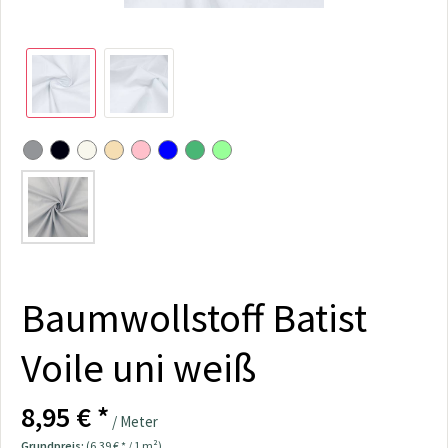
Baumwollstoff Batist
Voile uni weiß
8,95 € *
/ Meter
Grundpreis:
(6,39 € * / 1 m²)