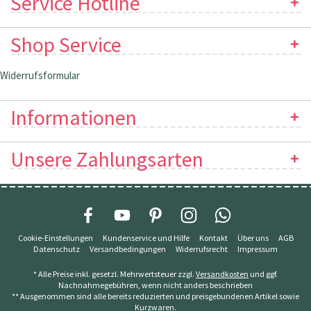
Service Hotline
Shop Service
Widerrufsformular
Informationen
Unsere Zahlungsarten
Cookie-Einstellungen
Kundenservice und Hilfe
Kontakt
Über uns
AGB
Datenschutz
Versandbedingungen
Widerrufsrecht
Impressum
* Alle Preise inkl. gesetzl. Mehrwertsteuer zzgl.
Versandkosten
und ggf.
Nachnahmegebühren, wenn nicht anders beschrieben
** Ausgenommen sind alle bereits reduzierten und preisgebundenen Artikel sowie
Kurzwaren.