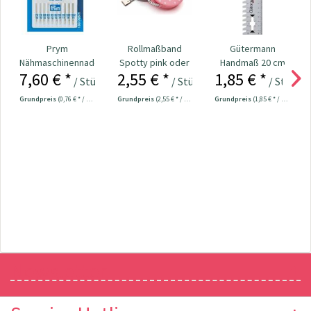
Prym
Rollmaßband
Gütermann
Nähmaschinennadeln
Spotty pink oder
Handmaß 20 cm
7,60 € *
2,55 € *
1,85 € *
130/705
grau Nr. 109708
Nr. 705560
/ Stück
/ Stück
/ Stück
Universal...
Grundpreis
(0,76 € * / 1 Stück)
Grundpreis
(2,55 € * / 1 Stück)
Grundpreis
(1,85 € * / 1 Stück)
Newsletter