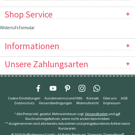
Shop Service
Widerrufsformular
Informationen
Unsere Zahlungsarten
Cookie-Einstellungen
Kundenservice und Hilfe
Kontakt
Über uns
AGB
Datenschutz
Versandbedingungen
Widerrufsrecht
Impressum
* Alle Preise inkl. gesetzl. Mehrwertsteuer zzgl.
Versandkosten
und ggf.
Nachnahmegebühren, wenn nicht anders beschrieben
** Ausgenommen sind alle bereits reduzierten und preisgebundenen Artikel sowie
Kurzwaren.
© 2026 Stoffe Werning GmbH - All Rights Reserved. Theme by
ThemeWare®