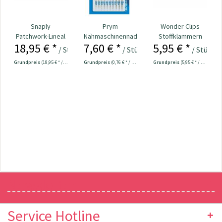
Snaply
Prym
Wonder Clips
Patchwork-Lineal
Nähmaschinennadeln
Stoffklammern
18,95 € *
7,60 € *
5,95 € *
60 x 15 cm
130/705
klein - 20 Stück
/ Stück
/ Stück
/ Stück
Universal...
Grundpreis
(18,95 € * / 1 Stück)
Grundpreis
(0,76 € * / 1 Stück)
Grundpreis
(5,95 € * / 1 Stück)
Newsletter
Service Hotline