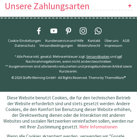
Unsere Zahlungsarten
Cookie-Einstellungen
Kundenservice und Hilfe
Kontakt
Über uns
AGB
Datenschutz
Versandbedingungen
Widerrufsrecht
Impressum
* Alle Preise inkl. gesetzl. Mehrwertsteuer zzgl.
Versandkosten
und ggf.
Nachnahmegebühren, wenn nicht anders beschrieben
** Ausgenommen sind alle bereits reduzierten und preisgebundenen Artikel sowie
Kurzwaren.
© 2026 Stoffe Werning GmbH - All Rights Reserved. Theme by
ThemeWare®
Diese Website benutzt Cookies, die für den technischen Betrieb
der Website erforderlich sind und stets gesetzt werden. Andere
Cookies, die den Komfort bei Benutzung dieser Website erhöhen,
der Direktwerbung dienen oder die Interaktion mit anderen
Websites und sozialen Netzwerken vereinfachen sollen, werden nur
mit Ihrer Zustimmung gesetzt.
Mehr Informationen
Wenn alle Cookies akzeptiert werden, verwenden wir "Google