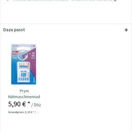
Dazu passt
Prym
Nähmaschinennadeln
5,90 € *
130/705 Jersey
/ Stück
70-90...
Grundpreis
(1,18 € * / 1 Stück)