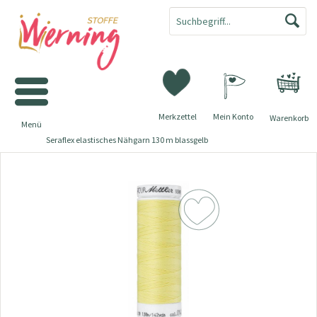
Merkzettel
Mein Konto
Warenkorb
Menü
Seraflex elastisches Nähgarn 130 m blassgelb