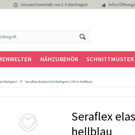
Versand innerhalb von 1-3 Werktagen
Infos/Öffnungs
MENWELTEN
NÄHZUBEHÖR
SCHNITTMUSTER
ches Nähgarn
Seraflex elastisches Nähgarn 130 m hellblau
Seraflex ela
hellblau