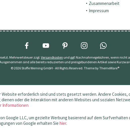
Zusammenarbeit
Impressum
 gesetzl. Mehrwertsteuer zzgl.
Versandkosten
und ggf. Nachnahmegebühren, wenn nicht a
 Ausgenommen sind alle bereits reduzierten und preisgebundenen Artikel sowie Kurzwar
© 2026 Stoffe Werning GmbH - All Rights Reserved. Theme by
ThemeWare®
 Website erforderlich sind und stets gesetzt werden. Andere Cookies, 
dienen oder die Interaktion mit anderen Websites und sozialen Netzw
r Informationen
von Google LLC, um gezielte Werbung basierend auf dem Surfverhalten 
gungen von Google erhalten Sie
hier
.