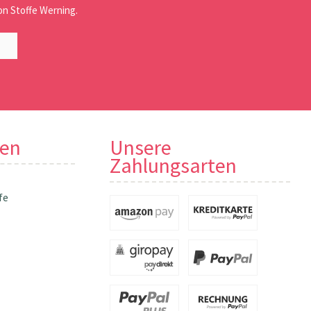
n Stoffe Werning.
nen
Unsere
Zahlungsarten
fe