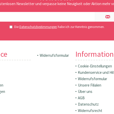
stenlosen Newsletter und verpasse keine Neuigkeit oder Aktion mehr vo
Die
Datenschutzbestimmungen
habe ich zur Kenntnis genommen.
ice
Informatio
Widerrufsformular
Cookie-Einstellungen
Kundenservice und Hil
Widerrufsformular
en
Unsere Filialen
gen
Über uns
AGB
Datenschutz
Widerrufsrecht