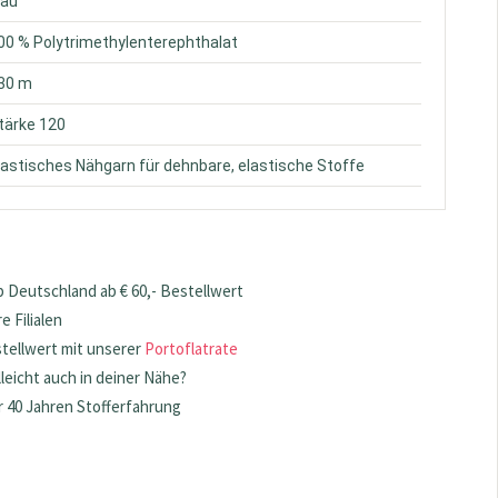
lau
100 % Polytrimethylenterephthalat
130 m
Stärke 120
Elastisches Nähgarn für dehnbare, elastische Stoffe
 Deutschland ab € 60,- Bestellwert
 Filialen
stellwert mit unserer
Portoflatrate
lleicht auch in deiner Nähe?
 40 Jahren Stofferfahrung