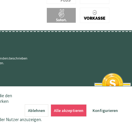
nders beschrieben
en.
die den
erken
SEHR GUT
4.83 / 5
Ablehnen
Alle akzeptieren
Konfigurieren
aus 145 Bewertungen
bei: amazon.de,
der Nutzer anzuzeigen.
shopvote.de