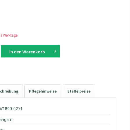
1-3 Werktage
In den
Warenkorb
chreibung
Pflegehinweise
Staffelpreise
KW1890-0271
Nähgarn