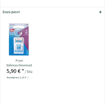
Dazu passt
Prym
Nähmaschinennadeln
5,90 € *
130/705 Jersey
/ Stück
70-90...
Grundpreis
(1,18 € * / 1 Stück)