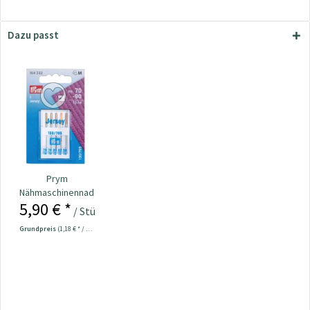
Dazu passt
Prym
Nähmaschinennadeln
5,90 € *
130/705 Jersey
/ Stück
70-90...
Grundpreis
(1,18 € * / 1 Stück)