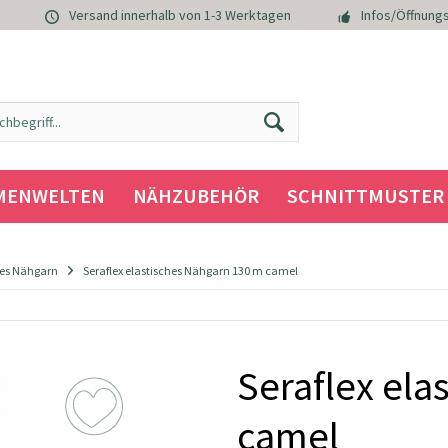
Versand innerhalb von 1-3 Werktagen
Infos/Öffnungs
MENWELTEN
NÄHZUBEHÖR
SCHNITTMUSTER
ches Nähgarn
Seraflex elastisches Nähgarn 130 m camel
Seraflex ela
camel