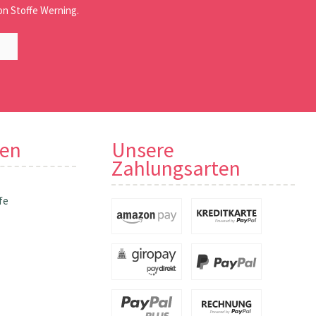
n Stoffe Werning.
nen
Unsere
Zahlungsarten
fe