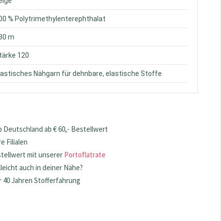
beige
100 % Polytrimethylenterephthalat
130 m
Stärke 120
Elastisches Nähgarn für dehnbare, elastische Stoffe
 Deutschland ab € 60,- Bestellwert
 Filialen
stellwert mit unserer
Portoflatrate
lleicht auch in deiner Nähe?
 40 Jahren Stofferfahrung