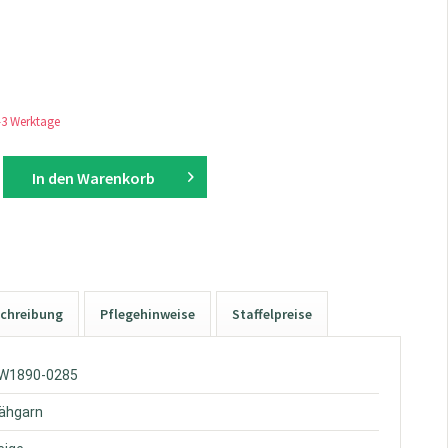
1-3 Werktage
In den
Warenkorb
chreibung
Pflegehinweise
Staffelpreise
KW1890-0285
Nähgarn