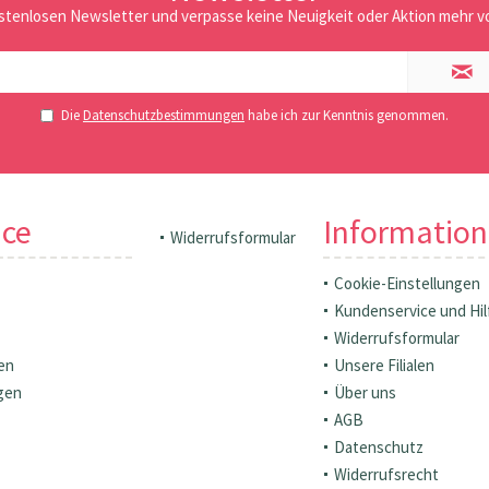
stenlosen Newsletter und verpasse keine Neuigkeit oder Aktion mehr vo
Die
Datenschutzbestimmungen
habe ich zur Kenntnis genommen.
ice
Informatio
Widerrufsformular
Cookie-Einstellungen
Kundenservice und Hil
Widerrufsformular
en
Unsere Filialen
gen
Über uns
AGB
Datenschutz
Widerrufsrecht