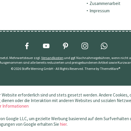
Zusammenarbeit
Impressum
 gesetzl. Mehrwertsteuer zzgl.
Versandkosten
und ggf. Nachnahmegebühren, wenn nicht a
 Ausgenommen sind alle bereits reduzierten und preisgebundenen Artikel sowie Kurzwar
© 2026 Stoffe Werning GmbH - All Rights Reserved. Theme by
ThemeWare®
 Website erforderlich sind und stets gesetzt werden. Andere Cookies, 
dienen oder die Interaktion mit anderen Websites und sozialen Netzw
r Informationen
von Google LLC, um gezielte Werbung basierend auf dem Surfverhalten 
gungen von Google erhalten Sie
hier
.