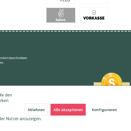
nders beschrieben
en.
die den
erken
SEHR GUT
4.83 / 5
Ablehnen
Alle akzeptieren
Konfigurieren
aus 145 Bewertungen
bei: amazon.de,
der Nutzer anzuzeigen.
shopvote.de