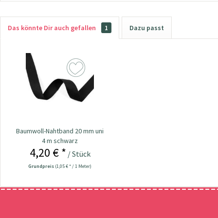
Das könnte Dir auch gefallen
1
Dazu passt
Baumwoll-Nahtband 20 mm uni
4 m schwarz
4,20 € *
/ Stück
Grundpreis
(1,05 € * / 1 Meter)