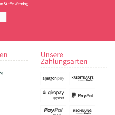
n Stoffe Werning.
nen
Unsere
Zahlungsarten
fe