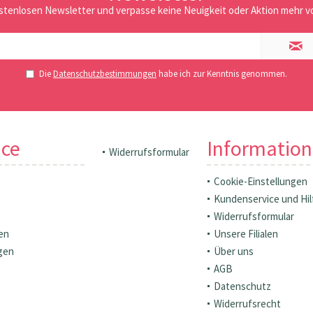
stenlosen Newsletter und verpasse keine Neuigkeit oder Aktion mehr vo
Die
Datenschutzbestimmungen
habe ich zur Kenntnis genommen.
ice
Informatio
Widerrufsformular
Cookie-Einstellungen
Kundenservice und Hil
Widerrufsformular
en
Unsere Filialen
gen
Über uns
AGB
Datenschutz
Widerrufsrecht