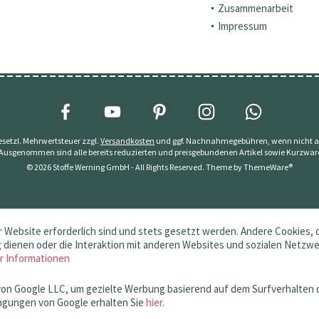
Zusammenarbeit
Impressum
 gesetzl. Mehrwertsteuer zzgl.
Versandkosten
und ggf. Nachnahmegebühren, wenn nicht a
 Ausgenommen sind alle bereits reduzierten und preisgebundenen Artikel sowie Kurzwar
© 2026 Stoffe Werning GmbH - All Rights Reserved. Theme by
ThemeWare®
 Website erforderlich sind und stets gesetzt werden. Andere Cookies, 
dienen oder die Interaktion mit anderen Websites und sozialen Netzw
r Informationen
von Google LLC, um gezielte Werbung basierend auf dem Surfverhalten 
gungen von Google erhalten Sie
hier
.