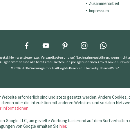
Zusammenarbeit
Impressum
 gesetzl. Mehrwertsteuer zzgl.
Versandkosten
und ggf. Nachnahmegebühren, wenn nicht a
 Ausgenommen sind alle bereits reduzierten und preisgebundenen Artikel sowie Kurzwar
© 2026 Stoffe Werning GmbH - All Rights Reserved. Theme by
ThemeWare®
 Website erforderlich sind und stets gesetzt werden. Andere Cookies, 
dienen oder die Interaktion mit anderen Websites und sozialen Netzw
r Informationen
von Google LLC, um gezielte Werbung basierend auf dem Surfverhalten 
gungen von Google erhalten Sie
hier
.