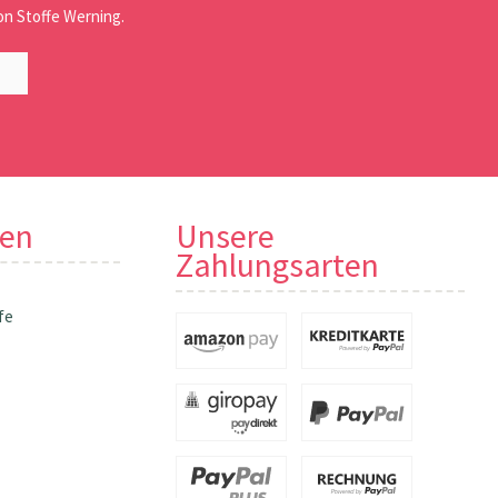
n Stoffe Werning.
nen
Unsere
Zahlungsarten
fe