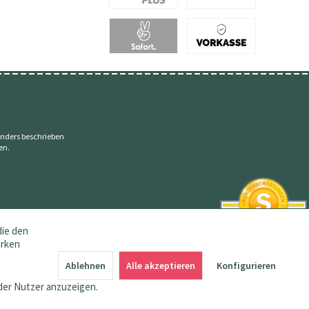
nders beschrieben
en.
die den
erken
SEHR GUT
4.83 / 5
Ablehnen
Alle akzeptieren
Konfigurieren
aus 145 Bewertungen
bei: amazon.de,
der Nutzer anzuzeigen.
shopvote.de