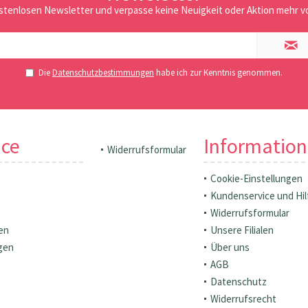
stenlosen Newsletter und verpasse keine Neuigkeit oder Aktion mehr vo
Die
Datenschutzbestimmungen
habe ich zur Kenntnis genommen.
ice
Informatio
Widerrufsformular
Cookie-Einstellungen
Kundenservice und Hil
Widerrufsformular
en
Unsere Filialen
gen
Über uns
AGB
Datenschutz
Widerrufsrecht