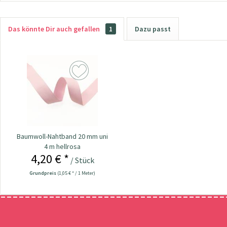
Das könnte Dir auch gefallen
1
Dazu passt
Baumwoll-Nahtband 20 mm uni
4 m hellrosa
4,20 € *
/ Stück
Grundpreis
(1,05 € * / 1 Meter)