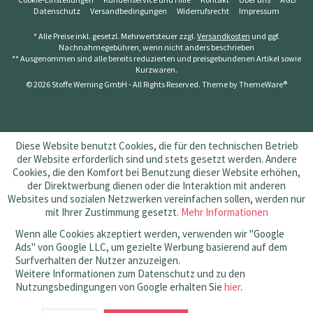
Datenschutz
Versandbedingungen
Widerrufsrecht
Impressum
* Alle Preise inkl. gesetzl. Mehrwertsteuer zzgl.
Versandkosten
und ggf.
Nachnahmegebühren, wenn nicht anders beschrieben
** Ausgenommen sind alle bereits reduzierten und preisgebundenen Artikel sowie
Kurzwaren.
© 2026 Stoffe Werning GmbH - All Rights Reserved. Theme by
ThemeWare®
Diese Website benutzt Cookies, die für den technischen Betrieb
der Website erforderlich sind und stets gesetzt werden. Andere
Cookies, die den Komfort bei Benutzung dieser Website erhöhen,
der Direktwerbung dienen oder die Interaktion mit anderen
Websites und sozialen Netzwerken vereinfachen sollen, werden nur
mit Ihrer Zustimmung gesetzt.
Mehr Informationen
Wenn alle Cookies akzeptiert werden, verwenden wir "Google
Ads" von Google LLC, um gezielte Werbung basierend auf dem
Surfverhalten der Nutzer anzuzeigen.
Weitere Informationen zum Datenschutz und zu den
Nutzungsbedingungen von Google erhalten Sie
hier
.
SEHR GUT
(4.83 / 5)