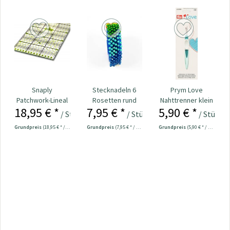
Snaply
Stecknadeln 6
Prym Love
Patchwork-Lineal
Rosetten rund
Nahttrenner klein
18,95 € *
7,95 € *
5,90 € *
60 x 15 cm
Kopf bunt
ergonomic Nr.
/ Stück
/ Stück
/ Stück
Nr.109534
610933
Grundpreis
(18,95 € * / 1 Stück)
Grundpreis
(7,95 € * / 1 Stück)
Grundpreis
(5,90 € * / 1 Stück)