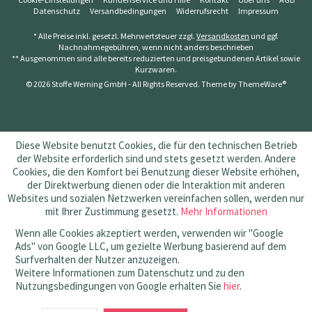
Datenschutz
Versandbedingungen
Widerrufsrecht
Impressum
* Alle Preise inkl. gesetzl. Mehrwertsteuer zzgl.
Versandkosten
und ggf.
Nachnahmegebühren, wenn nicht anders beschrieben
** Ausgenommen sind alle bereits reduzierten und preisgebundenen Artikel sowie
Kurzwaren.
© 2026 Stoffe Werning GmbH - All Rights Reserved. Theme by
ThemeWare®
Diese Website benutzt Cookies, die für den technischen Betrieb
der Website erforderlich sind und stets gesetzt werden. Andere
Cookies, die den Komfort bei Benutzung dieser Website erhöhen,
der Direktwerbung dienen oder die Interaktion mit anderen
Websites und sozialen Netzwerken vereinfachen sollen, werden nur
mit Ihrer Zustimmung gesetzt.
Mehr Informationen
Wenn alle Cookies akzeptiert werden, verwenden wir "Google
Ads" von Google LLC, um gezielte Werbung basierend auf dem
Surfverhalten der Nutzer anzuzeigen.
Weitere Informationen zum Datenschutz und zu den
Nutzungsbedingungen von Google erhalten Sie
hier
.
SEHR GUT
(4.83 / 5)