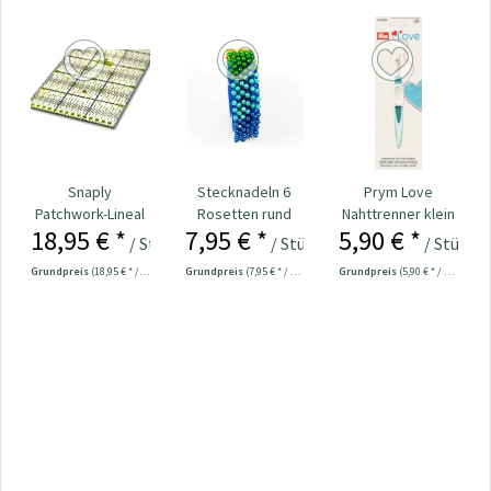
Snaply
Stecknadeln 6
Prym Love
Patchwork-Lineal
Rosetten rund
Nahttrenner klein
18,95 € *
7,95 € *
5,90 € *
60 x 15 cm
Kopf bunt
ergonomic Nr.
/ Stück
/ Stück
/ Stück
Nr.109534
610933
Grundpreis
(18,95 € * / 1 Stück)
Grundpreis
(7,95 € * / 1 Stück)
Grundpreis
(5,90 € * / 1 Stück)