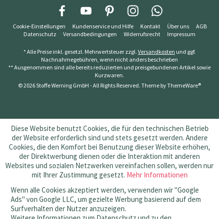
Cookie-Einstellungen
Kundenservice und Hilfe
Kontakt
Über uns
AGB
Datenschutz
Versandbedingungen
Widerrufsrecht
Impressum
* Alle Preise inkl. gesetzl. Mehrwertsteuer zzgl.
Versandkosten
und ggf.
Nachnahmegebühren, wenn nicht anders beschrieben
** Ausgenommen sind alle bereits reduzierten und preisgebundenen Artikel sowie
Kurzwaren.
© 2026 Stoffe Werning GmbH - All Rights Reserved. Theme by
ThemeWare®
Diese Website benutzt Cookies, die für den technischen Betrieb
der Website erforderlich sind und stets gesetzt werden. Andere
Cookies, die den Komfort bei Benutzung dieser Website erhöhen,
der Direktwerbung dienen oder die Interaktion mit anderen
Websites und sozialen Netzwerken vereinfachen sollen, werden nur
mit Ihrer Zustimmung gesetzt.
Mehr Informationen
Wenn alle Cookies akzeptiert werden, verwenden wir "Google
Ads" von Google LLC, um gezielte Werbung basierend auf dem
Surfverhalten der Nutzer anzuzeigen.
Weitere Informationen zum Datenschutz und zu den