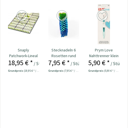
Snaply
Stecknadeln 6
Prym Love
Patchwork-Lineal
Rosetten rund
Nahttrenner klein
18,95 € *
7,95 € *
5,90 € *
60 x 15 cm
Kopf bunt
ergonomic Nr.
/ Stück
/ Stück
/ Stück
Nr.109534
610933
Grundpreis
(18,95 € * / 1 Stück)
Grundpreis
(7,95 € * / 1 Stück)
Grundpreis
(5,90 € * / 1 Stück)