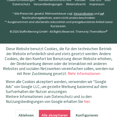
Datenschutz
Versandbedingungen
Widerrufsrecht
Impressum
* Alle Preise inkl. gesetzl. Mehrwertsteuer zzgl.
Versandkosten
und ggf.
Nachnahmegebühren, wenn nicht anders beschrieben
** Ausgenommen sind alle bereits reduzierten und preisgebundenen Artikel sowie
Kurzwaren.
© 2026 Stoffe Werning GmbH - All Rights Reserved. Theme by
ThemeWare®
Diese Website benutzt Cookies, die für den technischen Betrieb
der Website erforderlich sind und stets gesetzt werden. Andere
Cookies, die den Komfort bei Benutzung dieser Website erhöhen,
der Direktwerbung dienen oder die Interaktion mit anderen
Websites und sozialen Netzwerken vereinfachen sollen, werden nur
mit Ihrer Zustimmung gesetzt.
Mehr Informationen
Wenn alle Cookies akzeptiert werden, verwenden wir "Google
Ads" von Google LLC, um gezielte Werbung basierend auf dem
Surfverhalten der Nutzer anzuzeigen.
Weitere Informationen zum Datenschutz und zu den
Nutzungsbedingungen von Google erhalten Sie
hier
.
SEHR GUT
(4.83 / 5)
Ablehnen
aus
145
Bewertungen bei: amazon.de, shopvote.de ⓘ
Alle akzeptieren
Konfigurieren