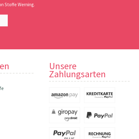
n Stoffe Werning.
nen
Unsere
Zahlungsarten
fe