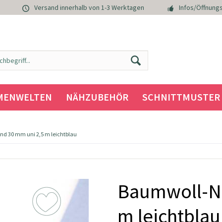
Versand innerhalb von 1-3 Werktagen
Infos/Öffnungs
MENWELTEN
NÄHZUBEHÖR
SCHNITTMUSTER
d 30 mm uni 2,5 m leichtblau
Baumwoll-Na
m leichtblau