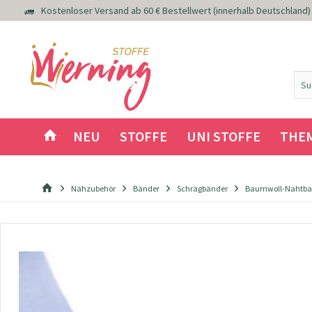
Kostenloser Versand ab 60 € Bestellwert (innerhalb Deutschland)
NEU
STOFFE
UNI STOFFE
THE
Nähzubehör
Bänder
Schrägbänder
Baumwoll-Nahtban