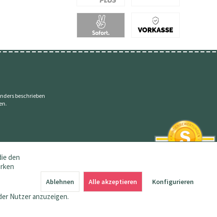
nders beschrieben
en.
die den
erken
SEHR GUT
4.83 / 5
Ablehnen
Alle akzeptieren
Konfigurieren
aus 145 Bewertungen
bei: amazon.de,
der Nutzer anzuzeigen.
shopvote.de