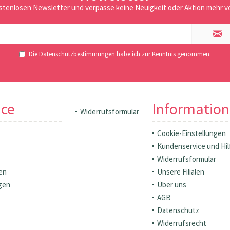
stenlosen Newsletter und verpasse keine Neuigkeit oder Aktion mehr vo
Die
Datenschutzbestimmungen
habe ich zur Kenntnis genommen.
ice
Informatio
Widerrufsformular
Cookie-Einstellungen
Kundenservice und Hil
Widerrufsformular
en
Unsere Filialen
gen
Über uns
AGB
Datenschutz
Widerrufsrecht