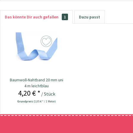
Das könnte Dir auch gefallen
1
Dazu passt
Baumwoll-Nahtband 20 mm uni
4 m leichtblau
4,20 € *
/ Stück
Grundpreis
(1,05 € * / 1 Meter)