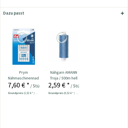
Dazu passt
Prym
Nähgarn AMANN
Nähmaschinennadeln
Troja / 500m hell
7,60 € *
2,59 € *
Overlock 80 + 90
jeansblau
/ Stück
/ Stück
Nr....
Col.0350
Grundpreis
(1,52 € * / 1 Stück)
Grundpreis
(0,52 € * / 100 Meter)