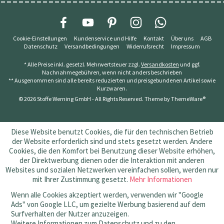
Cookie-Einstellungen
Kundenservice und Hilfe
Kontakt
Über uns
AGB
Datenschutz
Versandbedingungen
Widerrufsrecht
Impressum
* Alle Preise inkl. gesetzl. Mehrwertsteuer zzgl.
Versandkosten
und ggf.
Nachnahmegebühren, wenn nicht anders beschrieben
** Ausgenommen sind alle bereits reduzierten und preisgebundenen Artikel sowie
Kurzwaren.
© 2026 Stoffe Werning GmbH - All Rights Reserved. Theme by
ThemeWare®
Diese Website benutzt Cookies, die für den technischen Betrieb
der Website erforderlich sind und stets gesetzt werden. Andere
Cookies, die den Komfort bei Benutzung dieser Website erhöhen,
der Direktwerbung dienen oder die Interaktion mit anderen
Websites und sozialen Netzwerken vereinfachen sollen, werden nur
mit Ihrer Zustimmung gesetzt.
Mehr Informationen
Wenn alle Cookies akzeptiert werden, verwenden wir "Google
Ads" von Google LLC, um gezielte Werbung basierend auf dem
Surfverhalten der Nutzer anzuzeigen.
Weitere Informationen zum Datenschutz und zu den