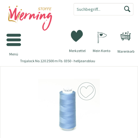
Merkzettel
Mein Konto
Warenkorb
Menü
Trojalock No.120 2500 m Fb. 0350 - helljeansblau