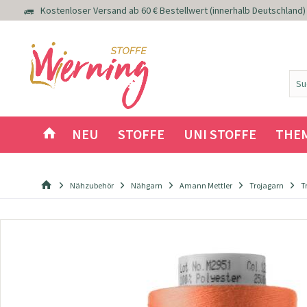
Kostenloser Versand ab 60 € Bestellwert (innerhalb Deutschland)
NEU
STOFFE
UNI STOFFE
THE
Nähzubehör
Nähgarn
Amann Mettler
Trojagarn
T