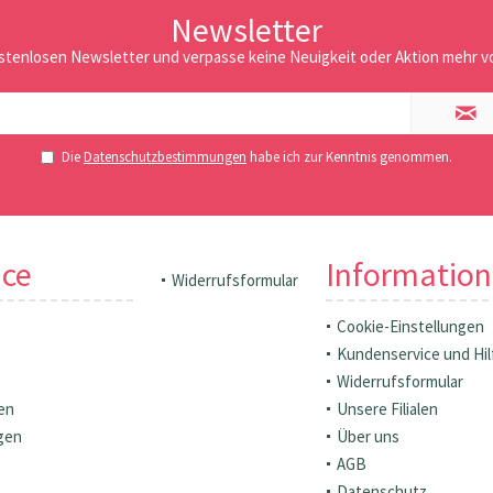
Newsletter
stenlosen Newsletter und verpasse keine Neuigkeit oder Aktion mehr vo
Die
Datenschutzbestimmungen
habe ich zur Kenntnis genommen.
ice
Informatio
Widerrufsformular
Cookie-Einstellungen
Kundenservice und Hil
Widerrufsformular
en
Unsere Filialen
gen
Über uns
AGB
Datenschutz