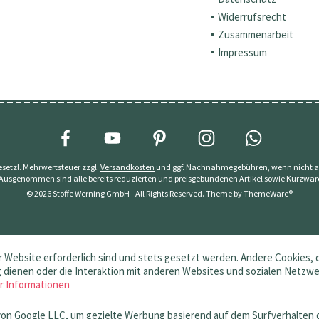
Widerrufsrecht
Zusammenarbeit
Impressum
 gesetzl. Mehrwertsteuer zzgl.
Versandkosten
und ggf. Nachnahmegebühren, wenn nicht a
 Ausgenommen sind alle bereits reduzierten und preisgebundenen Artikel sowie Kurzwar
© 2026 Stoffe Werning GmbH - All Rights Reserved. Theme by
ThemeWare®
 Website erforderlich sind und stets gesetzt werden. Andere Cookies, 
dienen oder die Interaktion mit anderen Websites und sozialen Netzw
r Informationen
von Google LLC, um gezielte Werbung basierend auf dem Surfverhalten 