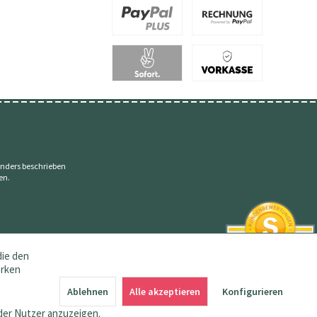
nders beschrieben
en.
die den
erken
SEHR GUT
4.83 / 5
Ablehnen
Alle akzeptieren
Konfigurieren
aus 144 Bewertungen
bei: amazon.de,
der Nutzer anzuzeigen.
shopvote.de