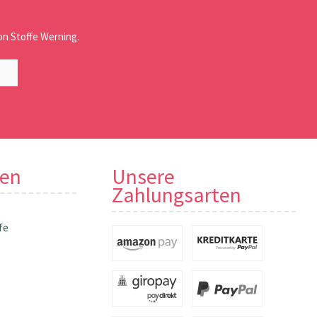
n Stoffe Werning.
nen
Unsere
Zahlungsarten
fe